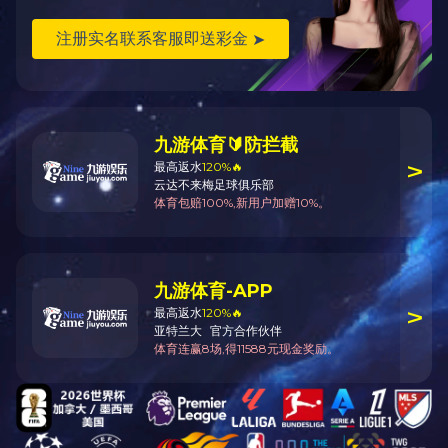
多螺杆挤出机使聚合物熔体有较大的比表面，有利
于 挥发物从熔体中脱出，主要用于混配，反应挤
出，聚合物精制， 聚合物溶液浓缩等操作。
星空（中国）
联系人：叶小姐
手 机：18820850712
公 司：星空体育入口
地 址：广东省佛山市南海区大沥大镇工业区星空体育入口
LY电竞·（中国）官方网站
|
乐鱼·体育（中国）官方网站
|
乐鱼官网首页
入口
|
开云手机登录中心_开云online（中国）
|
星空体育全站_星空(中
电话
分类
QQ
顶部