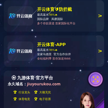
的应用比在压延机前 的生产工序中，用行星螺杆挤
出机混炼、塑化原料的质量要比单螺杆挤出机好，
而且产量也高。
其他回答
调皮的往事
2019-07-06
全自动塑料造粒机遴选设计师
多螺杆挤出机一般指料筒中有三 根以上挤出机螺杆
的挤出机。挤出机螺杆可配置成一字形。还 有一根
主动挤出机螺杆、若于根从动挤出机螺杆的行星式
多螺杆挤出机。 从工作原理而言，双螺杆挤出机与
多螺杆挤出机是相同的，故 相对于单螺杆挤出机，
双螺杆挤出机有时也被称作多挤出机螺杆挤 出机二