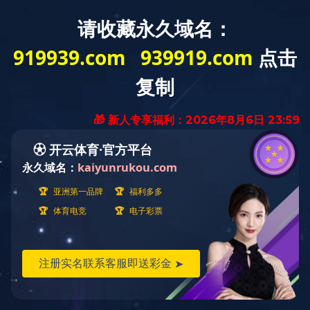
您的位置：
星空体育入口首页
>
辅机设备系列
导
航
菜
产品中心
单
精密裁断机 切断机 落线架
专业生产精密裁断机 自动送料裁断机
硬胶条 软硬共挤异性材裁断机 落线架
型材 异性材 木塑裁断机 切断机