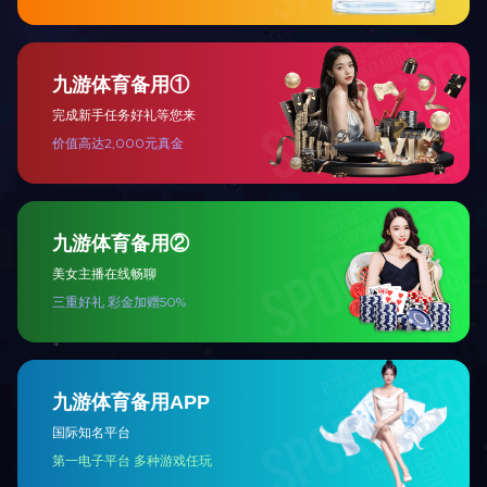
滚冲机
自动冲牙机
新闻中心
快速了解塑料管材生产线设备上“星空体育入口”
废旧塑料造粒机的保养方法与分类
塑料挤出机行业前景怎么样？
塑料挤出机成型塑料制品生产特点和种类有哪些
LY电竞·（中国）官方网站
|
乐鱼·体育（中国）官方网站
|
乐鱼官网首页
入口
|
开云手机登录中心_开云online（中国）
|
星空体育全站_星空(中
电话
分类
QQ
顶部
国)
|
多宝足球
|
乐鱼手机版app
|
米兰体育网页版
|
开云app登录入口
|