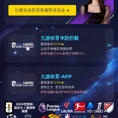
大型pp造粒机 250pp料造粒机
3
上一页
1
2
4
5
6
7
下一页
挤出机分类
封边条设备系列
3D耗材生产线系列